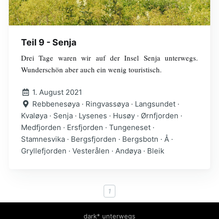
Teil 9 - Senja
Drei Tage waren wir auf der Insel Senja unterwegs.
Wunderschön aber auch ein wenig touristisch.
1. August 2021
Rebbenesøya · Ringvassøya · Langsundet ·
Kvaløya · Senja · Lysenes · Husøy · Ørnfjorden ·
Medfjorden · Ersfjorden · Tungeneset ·
Stamnesvika · Bergsfjorden · Bergsbotn · Å ·
Gryllefjorden · Vesterålen · Andøya · Bleik
1
dark* unterwegs